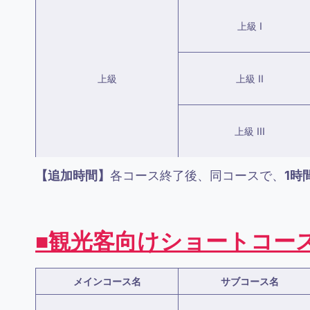
上級 I
上級
上級 II
上級 III
【追加時間】
各コース終了後、同コースで、
1時間
■観光客向けショートコー
メインコース名
サブコース名