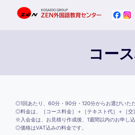
Skip
to
content
コース
◎1回あたり、60分・90分・120分からお選びいた
◎料金は、［コース料金］＋［テキスト代］＋［交通費
※入会金は、お見積り作成後、1週間以内のお申し込
◎価格はVAT込みの料金です。