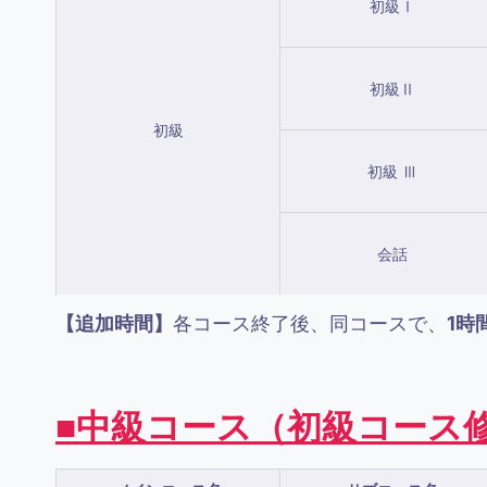
初級Ⅰ
初級Ⅱ
初級
初級 Ⅲ
会話
【追加時間】
各コース終了後、同コースで、
1時間
■中級コース
（初級コース