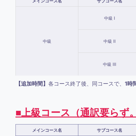
メインコース名
サブコース名
中級 I
中級
中級 II
中級 III
【追加時間】
各コース終了後、同コースで、
1時間
■上級コース
（
通訳要らず
メインコース名
サブコース名